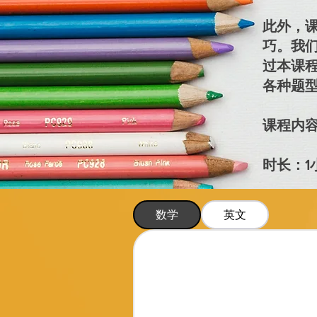
此外，
巧。我
过本课程
各种题
课程内
​时长：
数学
英文